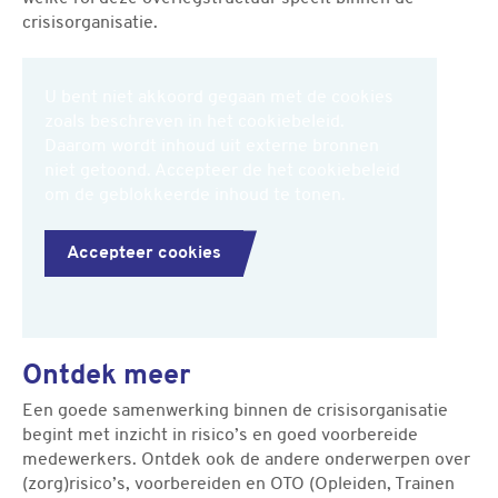
crisisorganisatie.
U bent niet akkoord gegaan met de cookies
zoals beschreven in het cookiebeleid.
Daarom wordt inhoud uit externe bronnen
niet getoond. Accepteer de het cookiebeleid
om de geblokkeerde inhoud te tonen.
Accepteer cookies
Ontdek meer
Een goede samenwerking binnen de crisisorganisatie
begint met inzicht in risico’s en goed voorbereide
medewerkers. Ontdek ook de andere onderwerpen over
(zorg)risico’s, voorbereiden en OTO (Opleiden, Trainen