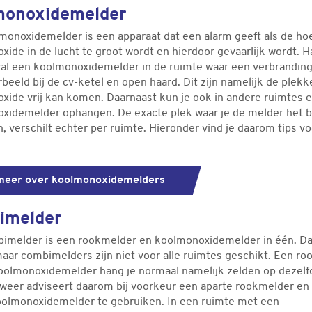
monoxidemelder
monoxidemelder is een apparaat dat een alarm geeft als de ho
ide in de lucht te groot wordt en hierdoor gevaarlijk wordt. H
val een koolmonoxidemelder in de ruimte waar een verbranding
orbeeld bij de cv-ketel en open haard. Dit zijn namelijk de plek
xide vrij kan komen. Daarnaast kun je ook in andere ruimtes 
xidemelder ophangen. De exacte plek waar je de melder het 
 verschilt echter per ruimte. Hieronder vind je daarom tips vo
meer over koolmonoxidemelders
imelder
imelder is een rookmelder en koolmonoxidemelder in één. Dat
maar combimelders zijn niet voor alle ruimtes geschikt. Een r
oolmonoxidemelder hang je normaal namelijk zelden op dezelf
weer adviseert daarom bij voorkeur een aparte rookmelder en
oolmonoxidemelder te gebruiken. In een ruimte met een