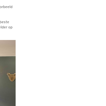
orbeeld
 beste
lder op