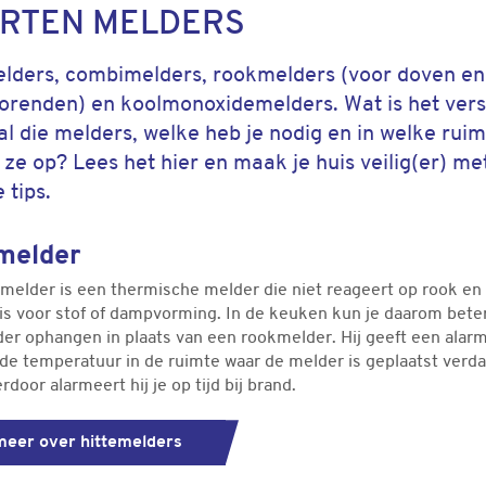
RTEN MELDERS
elders, combimelders, rookmelders (voor doven en
orenden) en koolmonoxidemelders. Wat is het vers
al die melders, welke heb je nodig en in welke rui
 ze op? Lees het hier en maak je huis veilig(er) me
 tips.
melder
emelder is een thermische melder die niet reageert op rook en
 is voor stof of dampvorming. In de keuken kun je daarom bete
der ophangen in plaats van een rookmelder. Hij geeft een alar
de temperatuur in de ruimte waar de melder is geplaatst verda
erdoor alarmeert hij je op tijd bij brand.
meer over hittemelders