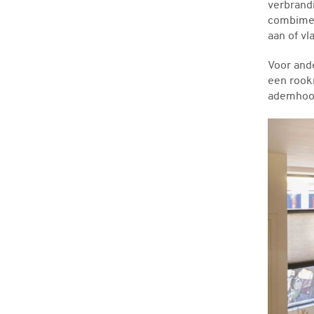
verbrandi
combimel
aan of vl
Voor and
een rook
ademhoo