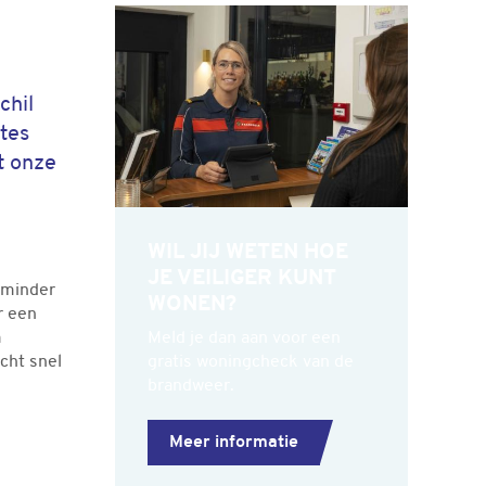
Gerelateerde informatie
chil
mtes
t onze
WIL JIJ WETEN HOE
JE VEILIGER KUNT
 minder
WONEN?
r een
Meld je dan aan voor een
m
gratis woningcheck van de
cht snel
brandweer.
Meer informatie