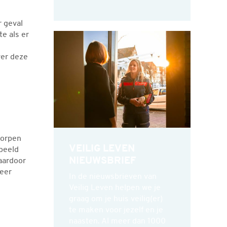
r geval
e als er
ver deze
worpen
VEILIG LEVEN
beeld
NIEUWSBRIEF
waardoor
Meer
In de nieuwsbrieven van
Veilig Leven helpen we je
graag om je huis veilig(er)
te maken voor jezelf en je
naasten. Al meer dan 1000