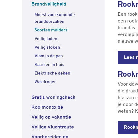
Rook
Brandveiligheid
Een rookm
Meest voorkomende
een rookm
brandoorzaken
brand is.
Soorten melders
verdiepi
Veilig laden
nieuwe w
Veilig stoken
Vlam in de pan
Lees 
Kaarsen in huis
Rookm
Elektrische deken
Wasdroger
Voor dov
die draa
Gratis woningcheck
hiervan i
je door d
Koolmonoxide
weten? K
Veilig op vakantie
Veilige Vluchtroute
Rookm
Voorbereiden op