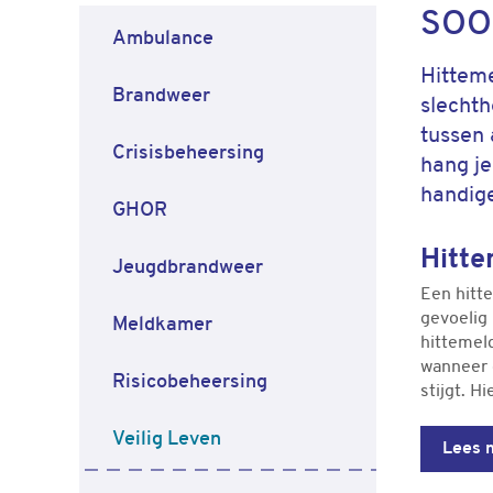
SOO
Ambulance
Hittem
Brandweer
slechth
tussen 
Crisisbeheersing
hang je
handige
GHOR
Hitte
Jeugdbrandweer
Een hitt
gevoelig
Meldkamer
hittemel
wanneer 
Risicobeheersing
stijgt. Hi
Veilig Leven
Lees 