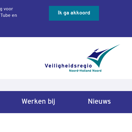
ng voor
Ik ga akkoord
uTube en
Sluit co
Werken bij
Nieuws