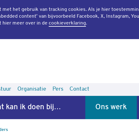
mt met het gebruik van
tracking cookies
. Als je hier toestemmi
bedded content
’ van bijvoorbeeld Facebook, X, Instagram, Yo
t hier meer over in de
cookieverklaring
.
tuur
Organisatie
Pers
Contact
t kan ik doen bij…
Ons werk
ders