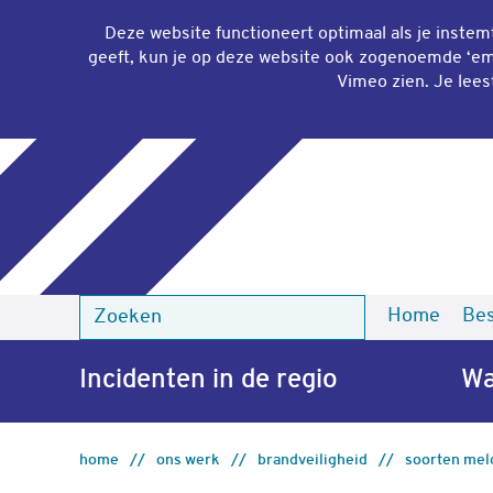
Deze website functioneert optimaal als je inste
geeft, kun je op deze website ook zogenoemde ‘
em
Vimeo zien. Je lees
Home
Bes
Zoeken
Zoeken
Incidenten in de regio
Wa
home
ons werk
brandveiligheid
soorten mel