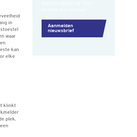
mensen gingen je voor.
Meld je dus snel aan!
eveelheid
ang in
Aanmelden
stoestel
nieuwsbrief
ken waar
een
beste kan
or elke
 klinkt
ookmelder
de plek.
 een