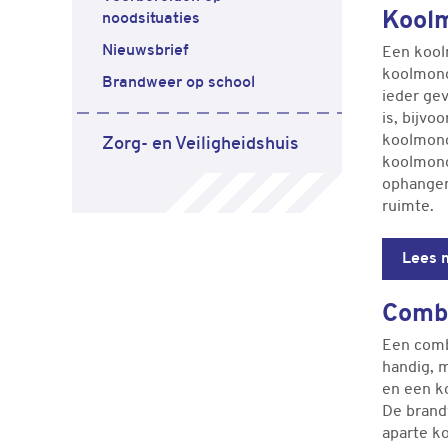
Kool
noodsituaties
Nieuwsbrief
Een kool
koolmonox
Brandweer op school
ieder ge
is, bijvo
koolmono
Zorg- en Veiligheidshuis
koolmono
ophangen,
ruimte.
Lees 
Comb
Een comb
handig, 
en een k
De brand
aparte k