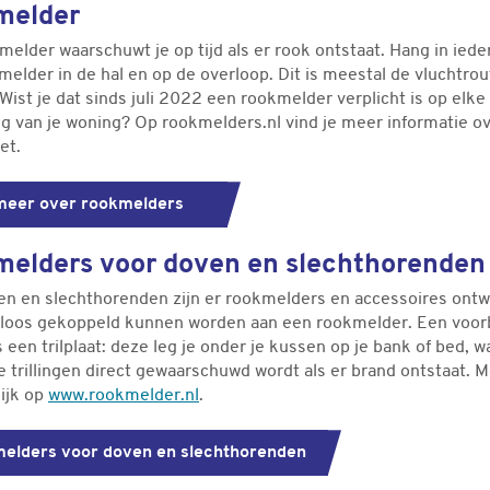
melder
elder waarschuwt je op tijd als er rook ontstaat. Hang in iede
elder in de hal en op de overloop. Dit is meestal de vluchtrout
 Wist je dat sinds juli 2022 een rookmelder verplicht is op elke
ng van je woning? Op rookmelders.nl vind je meer informatie o
et.
meer over rookmelders
elders voor doven en slechthorenden
en en slechthorenden zijn er rookmelders en accessoires ont
dloos gekoppeld kunnen worden aan een rookmelder. Een voor
s een trilplaat: deze leg je onder je kussen op je bank of bed, 
e trillingen direct gewaarschuwd wordt als er brand ontstaat. 
ijk op
www.rookmelder.nl
.
elders voor doven en slechthorenden