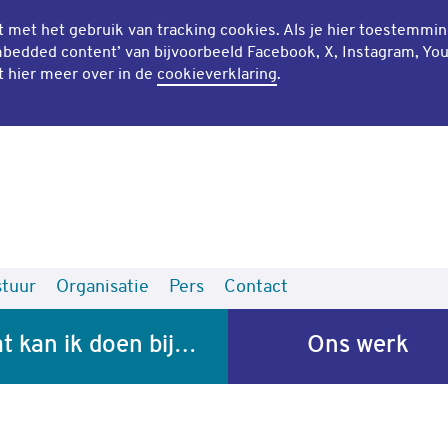
mt met het gebruik van
tracking cookies
. Als je hier toestemmi
bedded content
’ van bijvoorbeeld Facebook, X, Instagram, Yo
t hier meer over in de
cookieverklaring
.
tuur
Organisatie
Pers
Contact
t kan ik doen bij…
Ons werk