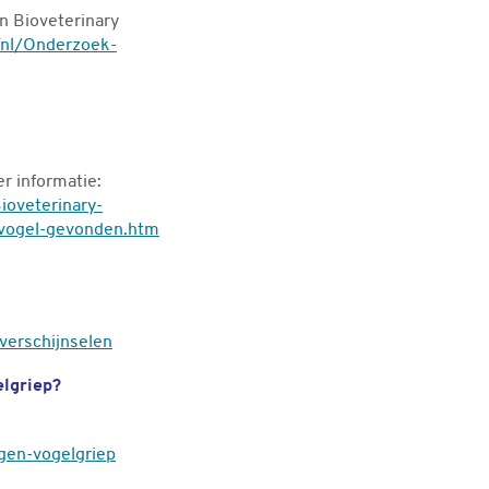
n Bioveterinary
/nl/Onderzoek-
r informatie:
ioveterinary-
-vogel-gevonden.htm
verschijnselen
elgriep?
gen-vogelgriep