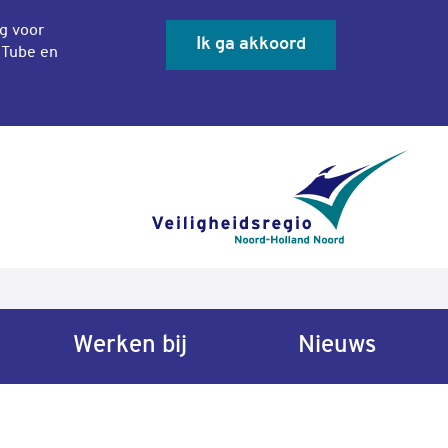
ng voor
Ik ga akkoord
uTube en
Sluit co
Werken bij
Nieuws