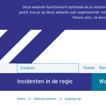
Deze website functioneert optimaal als je inste
geeft, kun je op deze website ook zogenoemde ‘
em
Vimeo zien. Je lees
Home
Bes
Zoeken
Zoeken
Incidenten in de regio
Wa
home
infectieziekten
vogelgriep