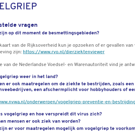
ELGRIEP
stelde vragen
zijn op dit moment de besmettingsgebieden?
aart van de Rijksoverheid kun je opzoeken of er gevallen van v
eving zijn:
https://www.rvo.nl/dierziektenviewer
e van de Nederlandse Voedsel- en Warenautoriteit vind je antw
ogelgriep weer in het land?
en er ook maatregelen om de ziekte te bestrijden, zoals een
mveebedrijven, een afschermplicht voor hobbyhouders of e
www.nvwa.nl/onderwerpen/vogelgriep-preventie-en-bestrijdin
is vogelgriep en hoe verspreidt dit virus zich?
en mensen er ook ziek van worden?
zijn er voor maatregelen mogelijk om vogelgriep te voorko