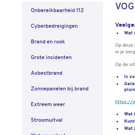
VOG
Onbereikbaarheid 112
Veelge
Cyberbedreigingen
Wat 
Brand en rook
Op deze k
in je omg
Grote incidenten
Op de sit
Asbestbrand
Is v
Geld
Zonnepanelen bij brand
plui
https://
Extreem weer
Wat 
Stroomuitval
Kunn
Wat 