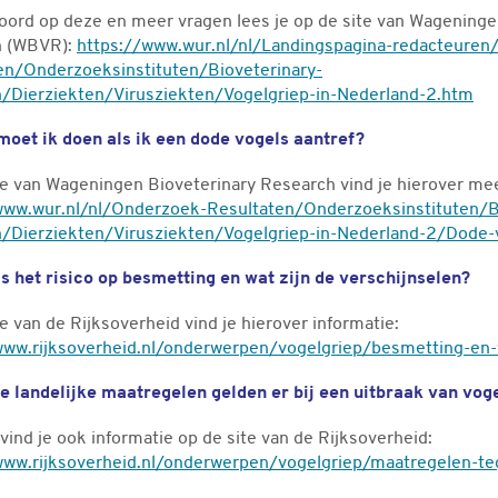
oord op deze en meer vragen lees je op de site van Wageninge
h (WBVR):
https://www.wur.nl/nl/Landingspagina-redacteuren
en/Onderzoeksinstituten/Bioveterinary-
/Dierziekten/Virusziekten/Vogelgriep-in-Nederland-2.htm
moet ik doen als ik een dode vogels aantref?
te van Wageningen Bioveterinary Research vind je hierover mee
www.wur.nl/nl/Onderzoek-Resultaten/Onderzoeksinstituten/B
/Dierziekten/Virusziekten/Vogelgriep-in-Nederland-2/Dode
is het risico op besmetting en wat zijn de verschijnselen?
e van de Rijksoverheid vind je hierover informatie:
www.rijksoverheid.nl/onderwerpen/vogelgriep/besmetting-en-
e landelijke maatregelen gelden er bij een uitbraak van vog
vind je ook informatie op de site van de Rijksoverheid:
www.rijksoverheid.nl/onderwerpen/vogelgriep/maatregelen-te