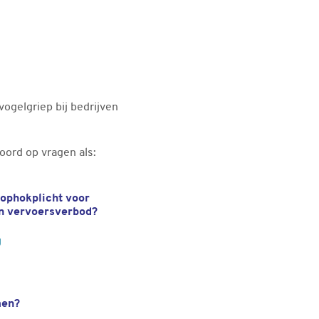
ogelgriep bij bedrijven
oord op vragen als:
 ophokplicht voor
en vervoersverbod?
g
men?