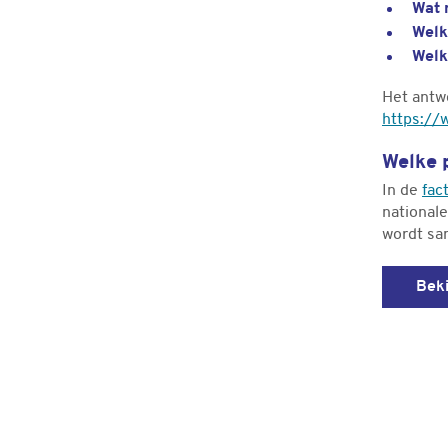
Wat 
Welk
Welk
Het antwo
https://
Welke p
In de
fac
nationale
wordt sa
Beki