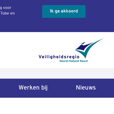
ng voor
Ik ga akkoord
uTube en
Sluit co
Werken bij
Nieuws