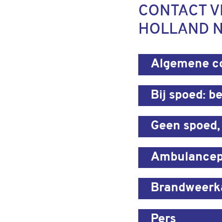
CONTACT V
HOLLAND 
Algemene co
Bij spoed: be
Geen spoed,
Ambulancep
Brandweerka
Pers