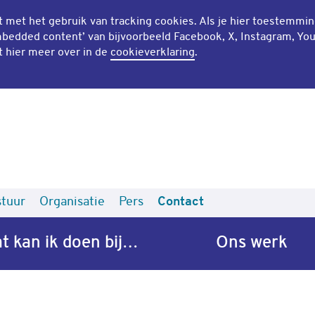
mt met het gebruik van
tracking cookies
. Als je hier toestemmi
bedded content
’ van bijvoorbeeld Facebook, X, Instagram, Yo
t hier meer over in de
cookieverklaring
.
tuur
Organisatie
Pers
Contact
t kan ik doen bij…
Ons werk