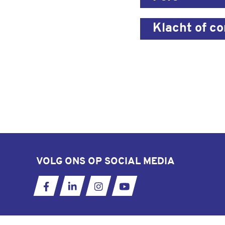
Klacht of c
VOLG ONS OP SOCIAL MEDIA
Ga naar onze Facebookpagina
Ga naar onze LinkedIn pagina
Ga naar onze Instagram pagi
Ga naar ons YouTube k