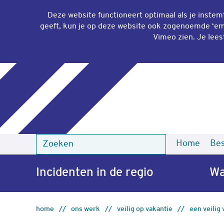
Deze website functioneert optimaal als je inste
geeft, kun je op deze website ook zogenoemde ‘
em
Vimeo zien. Je lees
Home
Bes
Zoeken
Zoeken
Incidenten in de regio
Wa
home
ons werk
veilig op vakantie
een veilig 