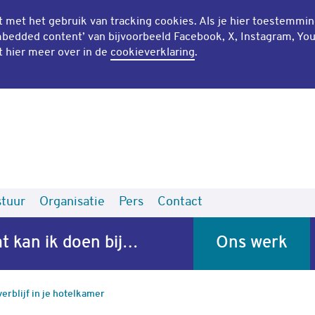
mt met het gebruik van
tracking cookies
. Als je hier toestemmi
bedded content
’ van bijvoorbeeld Facebook, X, Instagram, Yo
t hier meer over in de
cookieverklaring
.
tuur
Organisatie
Pers
Contact
t kan ik doen bij…
Ons werk
verblijf in je hotelkamer