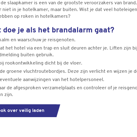
 de slaapkamer is een van de grootste veroorzakers van brand
r niet in je hotelkamer, maar buiten. Wist je dat veel hoteleig
ebben op roken in hotelkamers?
t doe je als het brandalarm gaat?
f kalm en waarschuw je reisgenoten.
at het hotel via een trap en sluit deuren achter je. Liften zijn bi
dmelding buiten gebruik.
 bij rookontwikkeling dicht bij de vloer.
de groene vluchtroutebordjes. Deze zijn verlicht en wijzen je 
 eventuele aanwijzingen van het hotelpersoneel.
aar de afgesproken verzamelplaats en controleer of je reisgen
n zijn.
ok over veilig laden