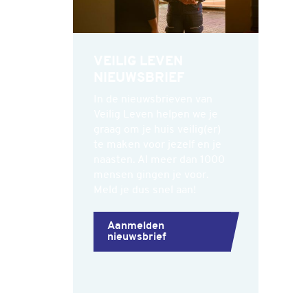
VEILIG LEVEN
NIEUWSBRIEF
In de nieuwsbrieven van
Veilig Leven helpen we je
graag om je huis veilig(er)
te maken voor jezelf en je
naasten. Al meer dan 1000
mensen gingen je voor.
Meld je dus snel aan!
Aanmelden
nieuwsbrief