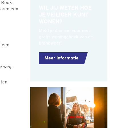
. Rook
WIL JIJ WETEN HOE
enaren een
JE VEILIGER KUNT
WONEN?
Meld je dan aan voor een
gratis woningcheck van de
brandweer.
j een
Meer informatie
de weg.
oten