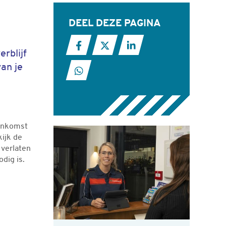
Gerelateerde informatie
DEEL DEZE PAGINA
Deel deze pagina op Facebook
Deel deze pagina op X
Deel deze pagina op L
erblijf
van je
Deel deze pagina met WhatsApp
aankomst
kijk de
 verlaten
odig is.