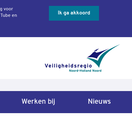
ng voor
Ik ga akkoord
uTube en
Sluit co
Werken bij
Nieuws