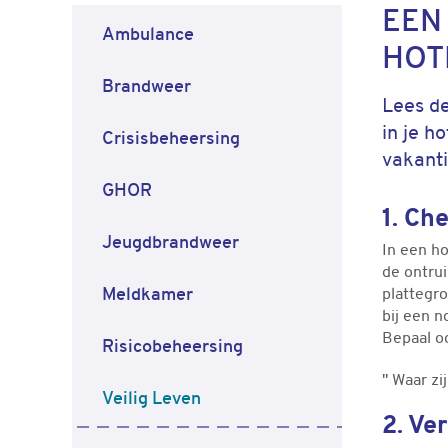
EEN 
Ambulance
HOT
Brandweer
Lees de
in je h
Crisisbeheersing
vakanti
GHOR
1. Ch
Jeugdbrandweer
In een h
de ontrui
Meldkamer
plattegro
bij een n
Bepaal o
Risicobeheersing
" Waar zi
Veilig Leven
2. Ve