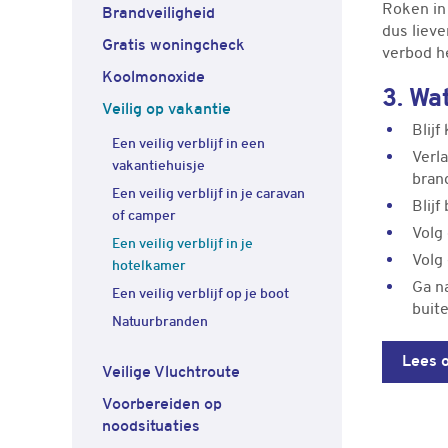
Roken in
Brandveiligheid
dus lieve
Gratis woningcheck
verbod h
Koolmonoxide
3. Wa
Veilig op vakantie
Blij
Een veilig verblijf in een
Verla
vakantiehuisje
bran
Een veilig verblijf in je caravan
Blijf
of camper
Volg 
Een veilig verblijf in je
Volg
hotelkamer
Ga n
Een veilig verblijf op je boot
buite
Natuurbranden
Lees o
Veilige Vluchtroute
Voorbereiden op
noodsituaties