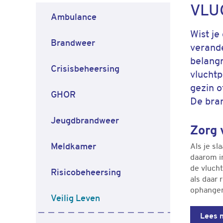
VLU
Ambulance
Wist je
Brandweer
verande
belangr
Crisisbeheersing
vluchtp
gezin o
GHOR
De bran
Jeugdbrandweer
Zorg 
Meldkamer
Als je sl
daarom in
de vlucht
Risicobeheersing
als daar 
ophangen?
Veilig Leven
Lees 