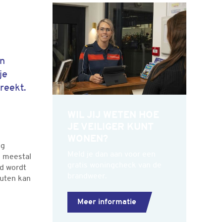
Gerelateerde informatie
en
je
reekt.
WIL JIJ WETEN HOE
JE VEILIGER KUNT
WONEN?
ng
Meld je dan aan voor een
s meestal
gratis woningcheck van de
wd wordt
brandweer.
nuten kan
Meer informatie