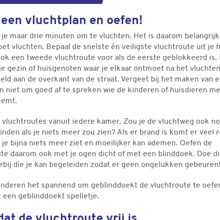
een vluchtplan en oefen!
 je maar drie minuten om te vluchten. Het is daarom belangrijk
et vluchten. Bepaal de snelste én veiligste vluchtroute uit je 
ok een tweede vluchtroute voor als de eerste geblokkeerd is.
e gezin of huisgenoten waar je elkaar ontmoet na het vluchten
eld aan de overkant van de straat. Vergeet bij het maken van 
an niet om goed af te spreken wie de kinderen of huisdieren m
eemt.
 vluchtroutes vanuit iedere kamer. Zou je de vluchtweg ook n
nden als je niets meer zou zien? Als er brand is komt er veel ro
je bijna niets meer ziet en moeilijker kan ademen. Oefen de
ute daarom ook met je ogen dicht of met een blinddoek. Doe di
rbij die je kan begeleiden zodat er geen ongelukken gebeuren
inderen het spannend om geblinddoekt de vluchtroute te oef
 een geblinddoekt spelletje.
dat de vluchtroute vrij is