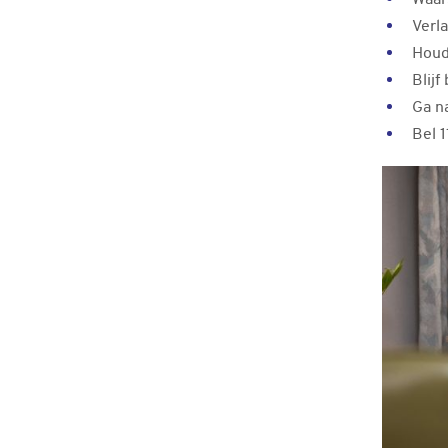
Waar
Verl
Houd
Blijf
Ga n
Bel 1