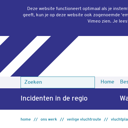
Deze website functioneert optimaal als je inste
geeft, kun je op deze website ook zogenoemde ‘
em
Vimeo zien. Je lees
Home
Bes
Zoeken
Zoeken
Incidenten in de regio
Wa
home
ons werk
veilige vluchtroute
vluchtpla