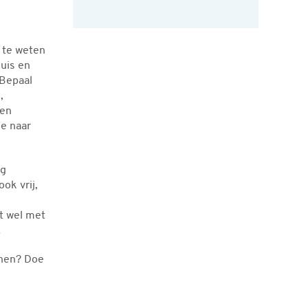
 te weten
huis en
 Bepaal
,
een
ee naar
og
ok vrij,
t wel met
!
enen? Doe