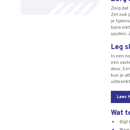
Zorg dat 
Zet ook 
je tijden
bijna nie
spullen. 
Leg s
In een no
een vaste
deur. Een
kun je al
uitbreekt
Lees h
Wat t
Blijf