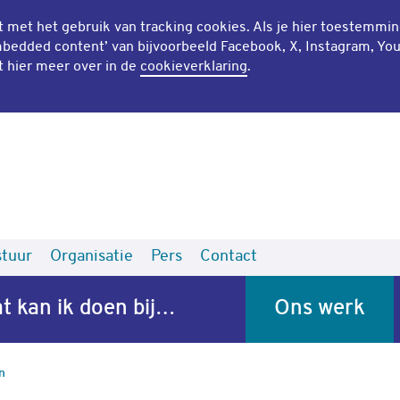
mt met het gebruik van
tracking cookies
. Als je hier toestemmi
bedded content
’ van bijvoorbeeld Facebook, X, Instagram, Yo
t hier meer over in de
cookieverklaring
.
tuur
Organisatie
Pers
Contact
t kan ik doen bij…
Ons werk
n