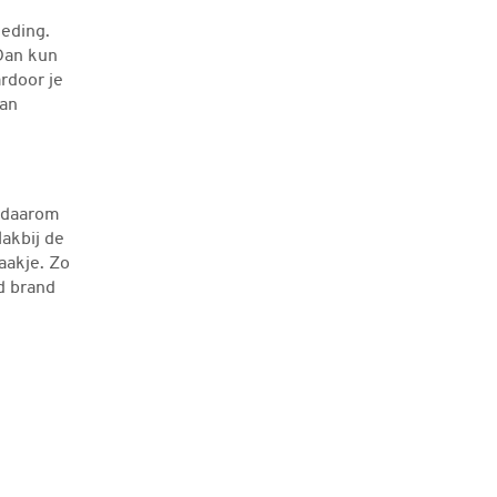
leding.
Dan kun
ardoor je
van
s daarom
lakbij de
aakje. Zo
ld brand