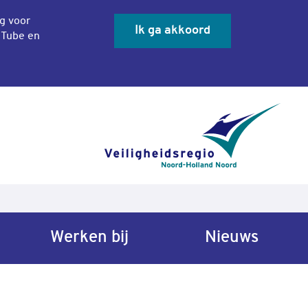
ng voor
Ik ga akkoord
uTube en
Sluit co
Werken bij
Nieuws