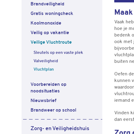
Brandveiligheid
Maak 
Gratis woningcheck
Vaak heb
Koolmonoxide
hoe je mo
Veilig op vakantie
bedenk o
ook met j
Veilige Vluchtroute
bijvoorbe
Sleutels op een vaste plek
vluchtpl
Valveiligheid
buiten n
Vluchtplan
Oefen de
kunnen vi
Voorbereiden op
waardoor 
noodsituaties
vluchtro
iemand e
Nieuwsbrief
Brandweer op school
Vinden k
dan eerst
Zorg- en Veiligheidshuis
Zorg 