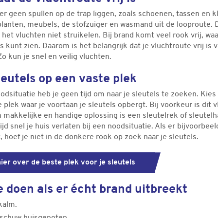
er geen spullen op de trap liggen, zoals schoenen, tassen en k
planten, meubels, de stofzuiger en wasmand uit de looproute. 
s het vluchten niet struikelen. Bij brand komt veel rook vrij, wa
ts kunt zien. Daarom is het belangrijk dat je vluchtroute vrij is 
Zo kun je snel en veilig vluchten.
leutels op een vaste plek
odsituatie heb je geen tijd om naar je sleutels te zoeken. Kie
 plek waar je voortaan je sleutels opbergt. Bij voorkeur is dit v
 makkelijke en handige oplossing is een sleutelrek of sleutelh
tijd snel je huis verlaten bij een noodsituatie. Als er bijvoorbee
, hoef je niet in de donkere rook op zoek naar je sleutels.
ier over de beste plek voor je sleutels
e doen als er écht brand uitbreekt
 kalm.