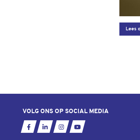
Lees 
VOLG ONS OP SOCIAL MEDIA
Ga naar onze Facebookpagina
Ga naar onze LinkedIn pagina
Ga naar onze Instagram pagi
Ga naar ons YouTube k