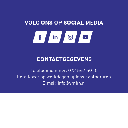
VOLG ONS OP SOCIAL MEDIA
Ga naar onze Facebookpagina
Ga naar onze LinkedIn pagina
Ga naar onze Instagram
Ga naar ons YouT
CONTACTGEGEVENS
Telefoonnummer:
072 567 50 10
bereikbaar op werkdagen tijdens kantooruren
E-mail:
info@vrnhn.nl
DIRECT NAAR
Algemene voorwaarden gebruik website
Privacyverklaring