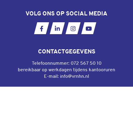
VOLG ONS OP SOCIAL MEDIA
Ga naar onze Facebookpagina
Ga naar onze LinkedIn pagina
Ga naar onze Instagram
Ga naar ons YouT
CONTACTGEGEVENS
Telefoonnummer:
072 567 50 10
bereikbaar op werkdagen tijdens kantooruren
E-mail:
info@vrnhn.nl
DIRECT NAAR
Algemene voorwaarden gebruik website
Privacyverklaring
Cookieverklaring