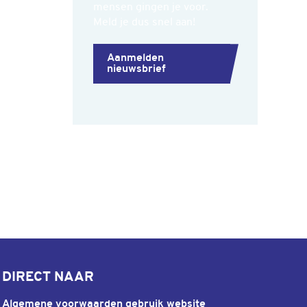
mensen gingen je voor.
Meld je dus snel aan!
Aanmelden
nieuwsbrief
DIRECT NAAR
Algemene voorwaarden gebruik website