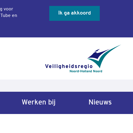
ng voor
Ik ga akkoord
uTube en
Sluit co
Werken bij
Nieuws