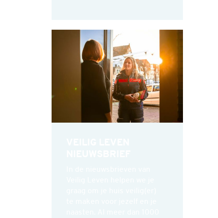
VEILIG LEVEN
NIEUWSBRIEF
In de nieuwsbrieven van
Veilig Leven helpen we je
graag om je huis veilig(er)
te maken voor jezelf en je
naasten. Al meer dan 1000