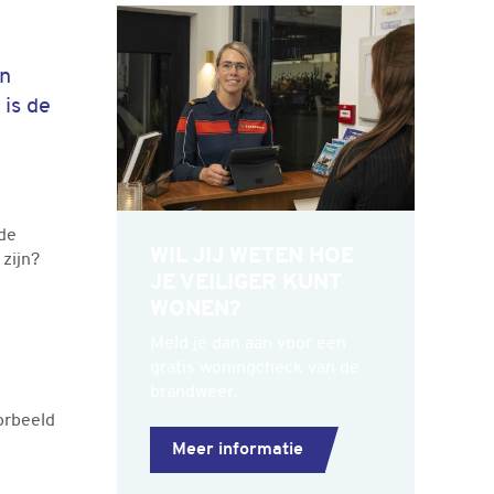
Gerelateerde informatie
en
 is de
 de
WIL JIJ WETEN HOE
zijn?
JE VEILIGER KUNT
WONEN?
Meld je dan aan voor een
gratis woningcheck van de
brandweer.
orbeeld
Meer informatie