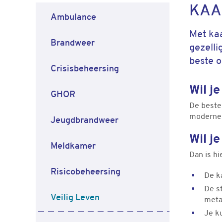
KAA
Ambulance
Met kaa
Brandweer
gezelli
beste op
Crisisbeheersing
Wil j
GHOR
De beste 
moderne 
Jeugdbrandweer
Wil j
Meldkamer
Dan is hi
Risicobeheersing
De ka
De s
Veilig Leven
metaa
Je k