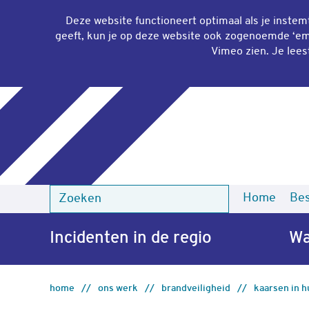
Deze website functioneert optimaal als je inste
geeft, kun je op deze website ook zogenoemde ‘
em
Vimeo zien. Je lees
Home
Bes
Zoeken
Zoeken
Incidenten in de regio
Wa
home
ons werk
brandveiligheid
kaarsen in h