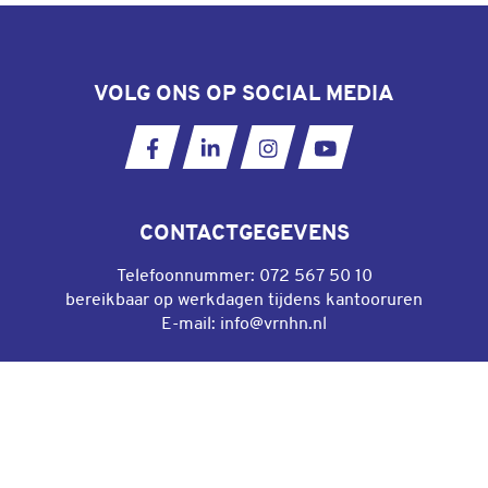
VOLG ONS OP SOCIAL MEDIA
Ga naar onze Facebookpagina
Ga naar onze LinkedIn pagina
Ga naar onze Instagram
Ga naar ons YouT
CONTACTGEGEVENS
Telefoonnummer:
072 567 50 10
bereikbaar op werkdagen tijdens kantooruren
E-mail:
info@vrnhn.nl
DIRECT NAAR
Algemene voorwaarden gebruik website
Privacyverklaring