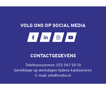
VOLG ONS OP SOCIAL MEDIA
Ga naar onze Facebookpagina
Ga naar onze LinkedIn pagina
Ga naar onze Instagram
Ga naar ons YouT
CONTACTGEGEVENS
Telefoonnummer:
072 567 50 10
bereikbaar op werkdagen tijdens kantooruren
E-mail:
info@vrnhn.nl
DIRECT NAAR
Algemene voorwaarden gebruik website