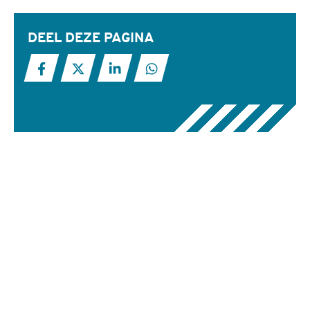
DEEL DEZE PAGINA
Deel deze pagina op Facebook
Deel deze pagina op X
Deel deze pagina op LinkedIn
Deel deze pagina met Wha