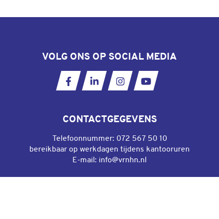
VOLG ONS OP SOCIAL MEDIA
Ga naar onze Facebookpagina
Ga naar onze LinkedIn pagina
Ga naar onze Instagram
Ga naar ons YouT
CONTACTGEGEVENS
Telefoonnummer:
072 567 50 10
bereikbaar op werkdagen tijdens kantooruren
E-mail:
info@vrnhn.nl
DIRECT NAAR
Algemene voorwaarden gebruik website