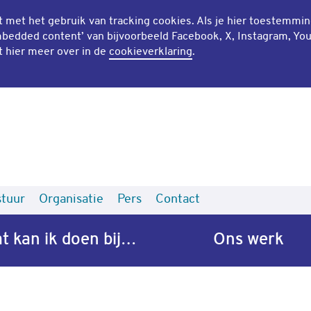
mt met het gebruik van
tracking cookies
. Als je hier toestemmi
bedded content
’ van bijvoorbeeld Facebook, X, Instagram, Yo
t hier meer over in de
cookieverklaring
.
tuur
Organisatie
Pers
Contact
t kan ik doen bij…
Ons werk