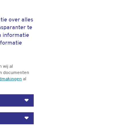
ie over alles
nsparanter te
 informatie
nformatie
 wij al
van documenten
ndmakingen
al