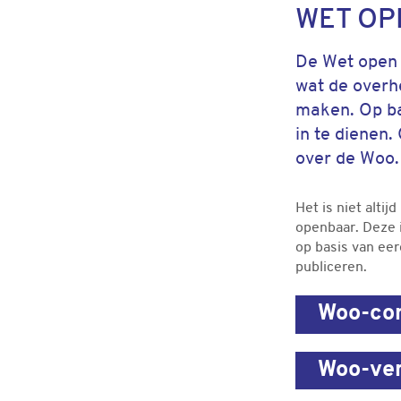
WET OP
De Wet open o
wat de overh
maken. Op ba
in te dienen
over de Woo.
Het is niet alti
openbaar. Deze 
op basis van ee
publiceren.
Woo-con
Woo-ver