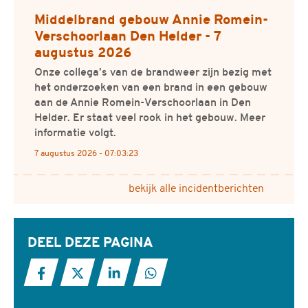
Middelbrand gebouw Annie Romein-
Verschoorlaan Den Helder - 7
augustus 2026
Onze collega’s van de brandweer zijn bezig met
het onderzoeken van een brand in een gebouw
aan de Annie Romein-Verschoorlaan in Den
Helder. Er staat veel rook in het gebouw. Meer
informatie volgt.
7 augustus 2026 - 07:03:23
bekijk alle incidentberichten
DEEL DEZE PAGINA
Deel deze pagina op Facebook
Deel deze pagina op X
Deel deze pagina op LinkedIn
Deel deze pagina met Wha