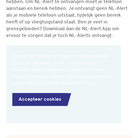
hebben. Om NL-Alert te ontvangen moet je telefoon
aanstaan en bereik hebben. Je ontvangt geen NL-Alert
als je mobiele telefoon uitstaat, tijdelijk geen bereik
heeft of op vliegtuigstand staat. Ben je veel in
grensgebieden? Download dan de NL-Alert App om
ervoor te zorgen dat je toch NL-Alerts ontvangt.
U bent niet akkoord gegaan met de cookies
zoals beschreven in het cookiebeleid.
Daarom wordt inhoud uit externe bronnen
niet getoond. Accepteer de het cookiebeleid
om de geblokkeerde inhoud te tonen.
Accepteer cookies