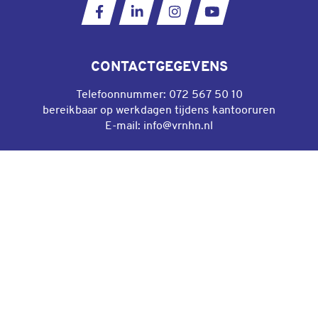
Ga naar onze Facebookpagina
Ga naar onze LinkedIn pagina
Ga naar onze Instagram
Ga naar ons YouT
CONTACTGEGEVENS
Telefoonnummer:
072 567 50 10
bereikbaar op werkdagen tijdens kantooruren
E-mail:
info@vrnhn.nl
DIRECT NAAR
Algemene voorwaarden gebruik website
Privacyverklaring
Cookieverklaring
Webarchief
Toegankelijkheid