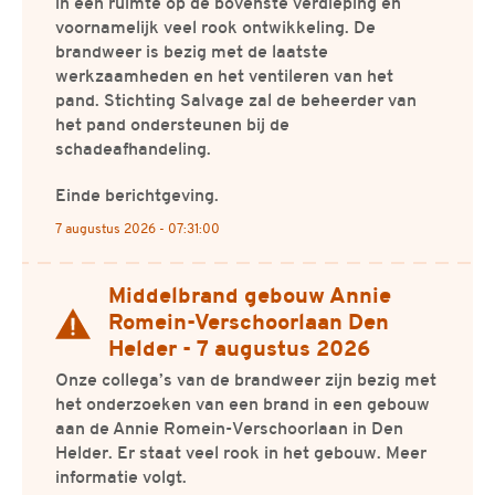
in een ruimte op de bovenste verdieping en
voornamelijk veel rook ontwikkeling. De
brandweer is bezig met de laatste
werkzaamheden en het ventileren van het
pand. Stichting Salvage zal de beheerder van
het pand ondersteunen bij de
schadeafhandeling.
Einde berichtgeving.
7 augustus 2026 - 07:31:00
Middelbrand gebouw Annie
Actueel bericht
Romein-Verschoorlaan Den
Helder - 7 augustus 2026
Onze collega’s van de brandweer zijn bezig met
het onderzoeken van een brand in een gebouw
aan de Annie Romein-Verschoorlaan in Den
Helder. Er staat veel rook in het gebouw. Meer
informatie volgt.