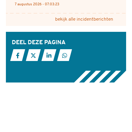
7 augustus 2026 - 07:03:23
bekijk alle incidentberichten
DEEL DEZE PAGINA
Deel deze pagina op Facebook
Deel deze pagina op X
Deel deze pagina op LinkedIn
Deel deze pagina met Wha