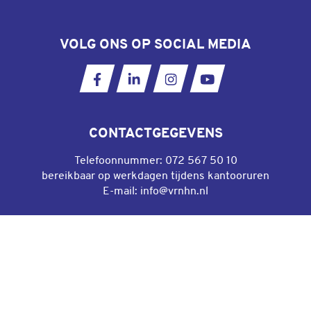
VOLG ONS OP SOCIAL MEDIA
Ga naar onze Facebookpagina
Ga naar onze LinkedIn pagina
Ga naar onze Instagram
Ga naar ons YouT
CONTACTGEGEVENS
Telefoonnummer:
072 567 50 10
bereikbaar op werkdagen tijdens kantooruren
E-mail:
info@vrnhn.nl
DIRECT NAAR
Algemene voorwaarden gebruik website
Privacyverklaring
Cookieverklaring